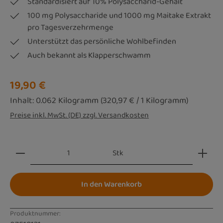
Standardisiert auf 10% Polysaccharid-Gehalt
100 mg Polysaccharide und 1000 mg Maitake Extrakt
pro Tagesverzehrmenge
Unterstützt das persönliche Wohlbefinden
Auch bekannt als Klapperschwamm
Regulärer Preis:
19,90 €
Inhalt:
0.062 Kilogramm
(320,97 € / 1 Kilogramm)
Preise inkl. MwSt. (DE) zzgl. Versandkosten
Produkt Anzahl: Gib den gewünschten Wert ein oder be
Stk
In den Warenkorb
Produktnummer: