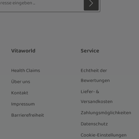
z
 Stern (*) markierten Felder sind
ie
Datenschutzbestimmungen
zur
genommen und die
AGB
gelesen und
nen einverstanden.
*
Vitaworld
Service
Health Claims
Echtheit der
Bewertungen
Über uns
Liefer- &
Kontakt
Versandkosten
Impressum
Zahlungsmöglichkeiten
Barrierefreiheit
Datenschutz
Cookie-Einstellungen