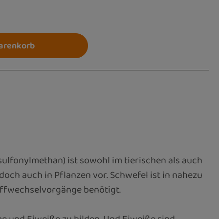
 ein oder benutze die Schaltflächen um die 
arenkorb
lfonylmethan) ist sowohl im tierischen als auch
och auch in Pflanzen vor. Schwefel ist in nahezu
toffwechselvorgänge benötigt.