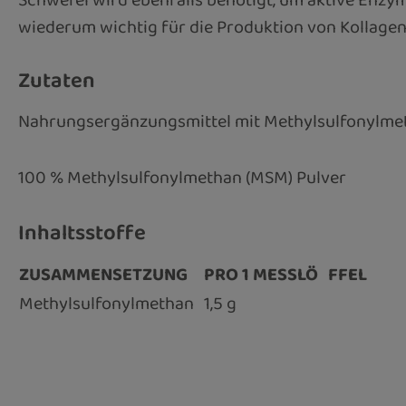
Schwefel wird ebenfalls benötigt, um aktive Enzym
wiederum wichtig für die Produktion von Kollagen
Zutaten
Nahrungsergänzungsmittel mit Methylsulfonylme
100 % Methylsulfonylmethan (MSM) Pulver
Inhaltsstoffe
ZUSAMMENSETZUNG
PRO 1 MESSLÖ
FFEL
Methylsulfonylmethan
1,5 g