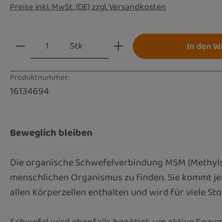
Preise inkl. MwSt. (DE) zzgl. Versandkosten
Produkt Anzahl: Gib den gewünschten Wert
Stk
In den W
Produktnummer:
16134694
Beweglich bleiben
Die organische Schwefelverbindung MSM (Methylsu
menschlichen Organismus zu finden. Sie kommt jed
allen Körperzellen enthalten und wird für viele S