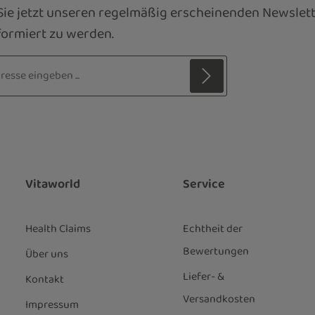
ie jetzt unseren regelmäßig erscheinenden Newslett
ormiert zu werden.
sse*
z
 Stern (*) markierten Felder sind
ie
Datenschutzbestimmungen
zur
genommen und die
AGB
gelesen und
nen einverstanden.
*
Vitaworld
Service
Health Claims
Echtheit der
Bewertungen
Über uns
Liefer- &
Kontakt
Versandkosten
Impressum