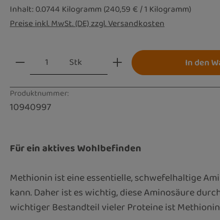
Inhalt:
0.0744 Kilogramm
(240,59 € / 1 Kilogramm)
Preise inkl. MwSt. (DE) zzgl. Versandkosten
Produkt Anzahl: Gib den gewünschten Wert
Stk
In den W
Produktnummer:
10940997
Für ein aktives Wohlbefinden
Methionin ist eine essentielle, schwefelhaltige Am
kann. Daher ist es wichtig, diese Aminosäure durc
wichtiger Bestandteil vieler Proteine ist Methioni