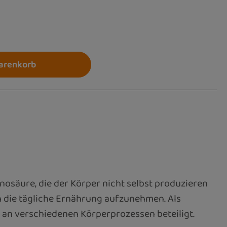
 ein oder benutze die Schaltflächen um die 
arenkorb
inosäure, die der Körper nicht selbst produzieren
h die tägliche Ernährung aufzunehmen. Als
n an verschiedenen Körperprozessen beteiligt.