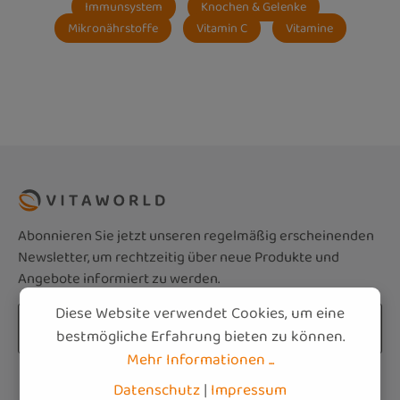
Immunsystem
Knochen & Gelenke
Mikronährstoffe
Vitamin C
Vitamine
Abonnieren Sie jetzt unseren regelmäßig erscheinenden
Newsletter, um rechtzeitig über neue Produkte und
Angebote informiert zu werden.
Diese Website verwendet Cookies, um eine
E-Mail-Adresse*
bestmögliche Erfahrung bieten zu können.
Mehr Informationen ...
Datenschutz
Die mit einem Stern (*) markierten Felder sind
Datenschutz
|
Impressum