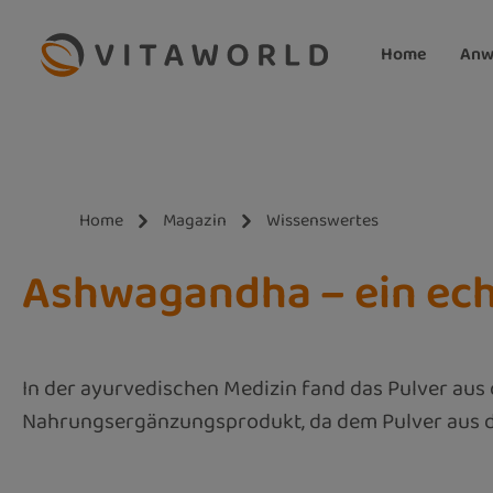
m Hauptinhalt springen
Zur Suche springen
Zur Hauptnavigation springen
Home
Anw
Home
Magazin
Wissenswertes
Ashwagandha – ein ech
In der ayurvedischen Medizin fand das Pulver aus 
Nahrungsergänzungsprodukt, da dem Pulver aus de