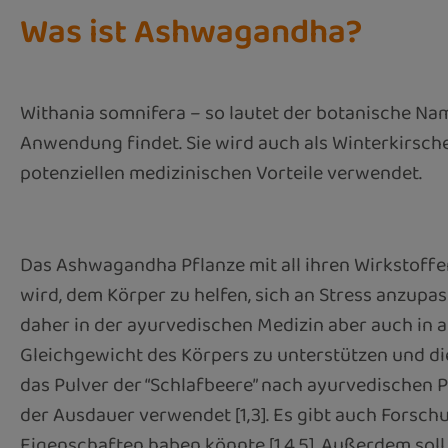
Was ist Ashwagandha?
Withania somnifera – so lautet der botanische Name
Anwendung findet. Sie wird auch als Winterkirsch
potenziellen medizinischen Vorteile verwendet.
Das Ashwagandha Pflanze mit all ihren Wirkstoffen
wird, dem Körper zu helfen, sich an Stress anzup
daher in der ayurvedischen Medizin aber auch in a
Gleichgewicht des Körpers zu unterstützen und die 
das Pulver der “Schlafbeere” nach ayurvedischen P
der Ausdauer verwendet [1,3]. Es gibt auch Forsc
Eigenschaften haben könnte [1,4,5]. Außerdem soll