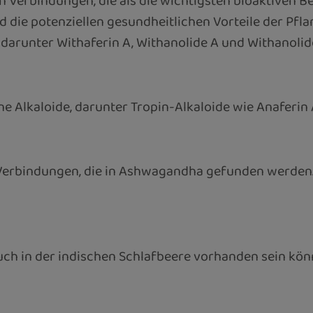
on Verbindungen, die als die wichtigsten bioaktiven 
 die potenziellen gesundheitlichen Vorteile der Pfl
darunter Withaferin A, Withanolide A und Withanolid
 Alkaloide, darunter Tropin-Alkaloide wie Anaferin A
on Verbindungen, die in Ashwagandha gefunden wer
auch in der indischen Schlafbeere vorhanden sein könn