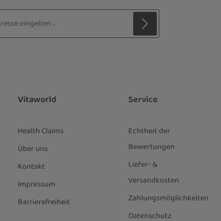
sse*
z
 Stern (*) markierten Felder sind
ie
Datenschutzbestimmungen
zur
genommen und die
AGB
gelesen und
nen einverstanden.
*
Vitaworld
Service
Health Claims
Echtheit der
Bewertungen
Über uns
Liefer- &
Kontakt
Versandkosten
Impressum
Zahlungsmöglichkeiten
Barrierefreiheit
Datenschutz