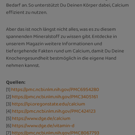
Bedarf an. So unterstützt Du Deinen Körper dabei, Calcium
effizient zu nutzen.
Aber das ist noch längst nicht alles, was es zu diesem
spannenden Mineralstoff zu wissen gibt. Entdecke in
unserem Magazin weitere Informationen und
tiefergehende Fakten rund um Calcium, damit Du Deine
Knochengesundheit bestmöglich in die eigene Hand
nehmen kannst.
Quellen:
[1]
https://pmc.ncbi.nlm.nih.gov/PMC6954280
[2]
https://pmc.ncbi.nlm.nih.gov/PMC3405161
[3]
https://lpi.oregonstate.edu/calcium
[4]
https://pmc.ncbi.nlm.nih.gov/PMC424123
[5]
https://www.dge.de/calcium
[6]
https://www.dge.de/vitamin-d
[7]
https://pmc.ncbi.nlm.nih.gov/PMC8067793