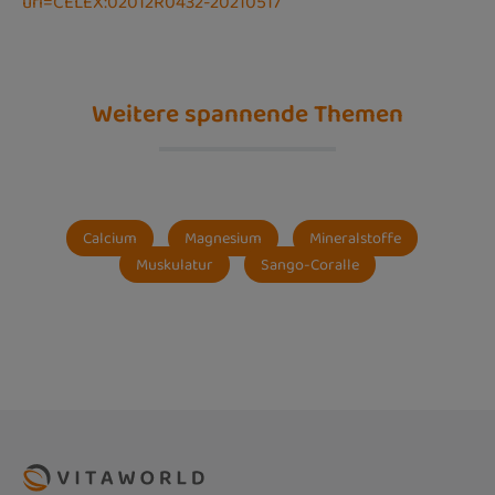
uri=CELEX:02012R0432-20210517
Weitere spannende Themen
Calcium
Magnesium
Mineralstoffe
Muskulatur
Sango-Coralle