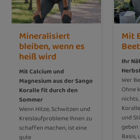
Mineralisiert
Mit 
bleiben, wenn es
Bee
heiß wird
Ihr Nä
Herbs
Mit Calcium und
Wer Be
Magnesium aus der Sango
Ohne k
Koralle fit durch den
nichts
Sommer
Korall
Wenn Hitze, Schwitzen und
und Stü
Kreislaufprobleme Ihnen zu
geben 
schaffen machen, ist eine
Basis, 
gute