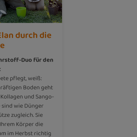
Elan durch die
te
hrstoff-Duo für den
t
ete pflegt, weiß:
räftigen Boden geht
. Kollagen und Sango-
e sind wie Dünger
tze zugleich. Sie
Ihrem Körper die
um im Herbst richtig