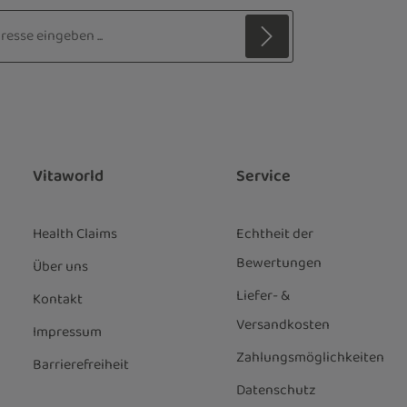
sse*
z
 Stern (*) markierten Felder sind
ie
Datenschutzbestimmungen
zur
genommen und die
AGB
gelesen und
nen einverstanden.
*
Vitaworld
Service
Health Claims
Echtheit der
Bewertungen
Über uns
Liefer- &
Kontakt
Versandkosten
Impressum
Zahlungsmöglichkeiten
Barrierefreiheit
Datenschutz