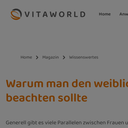
m Hauptinhalt springen
Zur Suche springen
Zur Hauptnavigation springen
Home
Anw
Home
Magazin
Wissenswertes
Warum man den weiblich
beachten sollte
Generell gibt es viele Parallelen zwischen Frauen