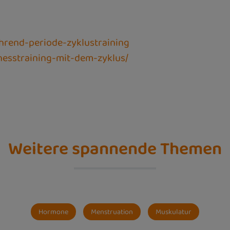
hrend-periode-zyklustraining
nesstraining-mit-dem-zyklus/
Weitere spannende Themen
Hormone
Menstruation
Muskulatur