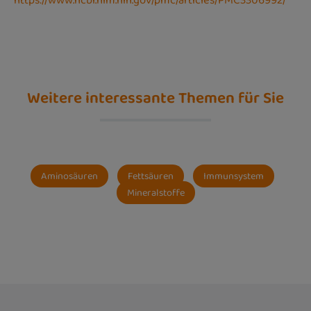
https://www.ncbi.nlm.nih.gov/pmc/articles/PMC3306992/
Weitere interessante Themen für Sie
Aminosäuren
Fettsäuren
Immunsystem
Mineralstoffe