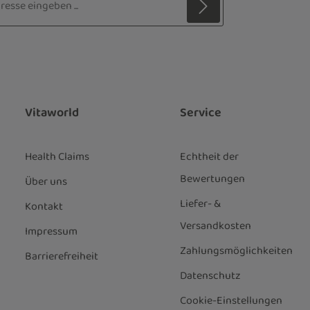
z
 Stern (*) markierten Felder sind
ie
Datenschutzbestimmungen
zur
genommen und die
AGB
gelesen und
nen einverstanden.
*
Vitaworld
Service
Health Claims
Echtheit der
Bewertungen
Über uns
Liefer- &
Kontakt
Versandkosten
Impressum
Zahlungsmöglichkeiten
Barrierefreiheit
Datenschutz
Cookie-Einstellungen