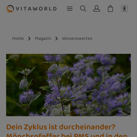
Zum Hauptinhalt springen
Home
Magazin
Wissenswertes
Dein Zyklus ist durcheinander?
Mönchspfeffer bei PMS und in den