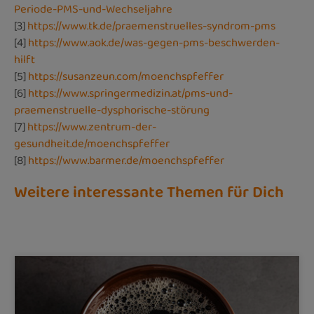
Periode-PMS-und-Wechseljahre
[3]
https://www.tk.de/praemenstruelles-syndrom-pms
[4]
https://www.aok.de/was-gegen-pms-beschwerden-
hilft
[5]
https://susanzeun.com/moenchspfeffer
[6]
https://www.springermedizin.at/pms-und-
praemenstruelle-dysphorische-störung
[7]
https://www.zentrum-der-
gesundheit.de/moenchspfeffer
[8]
https://www.barmer.de/moenchspfeffer
Weitere interessante Themen für Dich