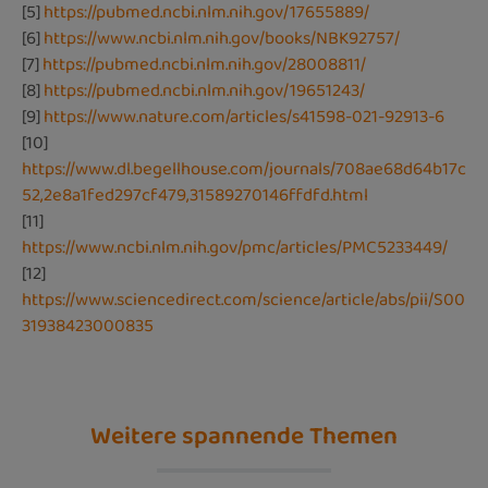
[5]
https://pubmed.ncbi.nlm.nih.gov/17655889/
[6]
https://www.ncbi.nlm.nih.gov/books/NBK92757/
[7]
https://pubmed.ncbi.nlm.nih.gov/28008811/
[8]
https://pubmed.ncbi.nlm.nih.gov/19651243/
[9]
https://www.nature.com/articles/s41598-021-92913-6
[10]
https://www.dl.begellhouse.com/journals/708ae68d64b17c
52,2e8a1fed297cf479,31589270146ffdfd.html
[11]
https://www.ncbi.nlm.nih.gov/pmc/articles/PMC5233449/
[12]
https://www.sciencedirect.com/science/article/abs/pii/S00
31938423000835
Weitere spannende Themen