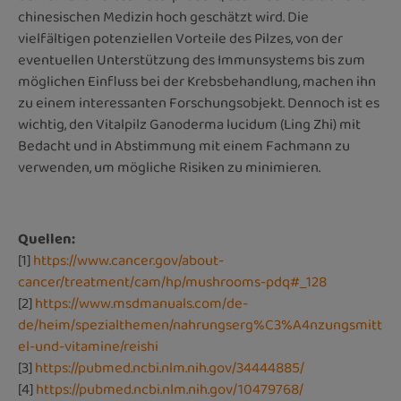
chinesischen Medizin hoch geschätzt wird. Die
vielfältigen potenziellen Vorteile des Pilzes, von der
eventuellen Unterstützung des Immunsystems bis zum
möglichen Einfluss bei der Krebsbehandlung, machen ihn
zu einem interessanten Forschungsobjekt. Dennoch ist es
wichtig, den Vitalpilz Ganoderma lucidum (Ling Zhi) mit
Bedacht und in Abstimmung mit einem Fachmann zu
verwenden, um mögliche Risiken zu minimieren.
Quellen:
[1]
https://www.cancer.gov/about-
cancer/treatment/cam/hp/mushrooms-pdq#_128
[2]
https://www.msdmanuals.com/de-
de/heim/spezialthemen/nahrungserg%C3%A4nzungsmitt
el-und-vitamine/reishi
[3]
https://pubmed.ncbi.nlm.nih.gov/34444885/
[4]
https://pubmed.ncbi.nlm.nih.gov/10479768/