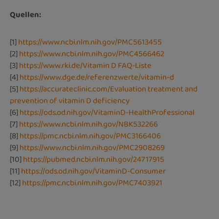
Quellen:
[1]
https://www.ncbi.nlm.nih.gov/PMC5613455
[2]
https://www.ncbi.nlm.nih.gov/PMC4566462
[3]
https://www.rki.de/Vitamin D FAQ-Liste
[4]
https://www.dge.de/referenzwerte/vitamin-d
[5]
https://accurateclinic.com/Evaluation treatment and
prevention of vitamin D deficiency
[6]
https://ods.od.nih.gov/VitaminD-HealthProfessional
[7]
https://www.ncbi.nlm.nih.gov/NBK532266
[8]
https://pmc.ncbi.nlm.nih.gov/PMC3166406
[9]
https://www.ncbi.nlm.nih.gov/PMC2908269
[10]
https://pubmed.ncbi.nlm.nih.gov/24717915
[11]
https://ods.od.nih.gov/VitaminD-Consumer
[12]
https://pmc.ncbi.nlm.nih.gov/PMC7403921