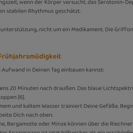
ngszeit, wenn der Körper versucht, das Serotonin-Dep
en stabilen Rhythmus geschätzt.
unterstützung, nicht um ein Medikament. Die Griffon
 Frühjahrsmüdigkeit
n Aufwand in Deinen Tag einbauen kannst:
ns 20 Minuten nach draußen. Das blaue Lichtspektru
oppen [6].
m und kaltem Wasser trainiert Deine Gefäße. Beginn
beite Dich nach oben.
ne, Bergamotte oder Minze können über die Riechne
r Spaziergang ist jetzt hilfreicher als ein erschöpfe