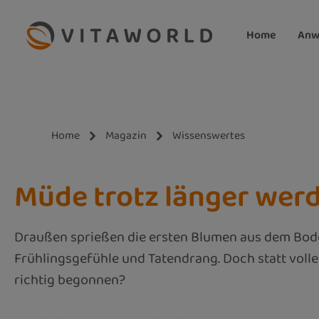
m Hauptinhalt springen
Zur Suche springen
Zur Hauptnavigation springen
Home
Anw
Home
Magazin
Wissenswertes
Müde trotz länger wer
Draußen sprießen die ersten Blumen aus dem Boden,
Frühlingsgefühle und Tatendrang. Doch statt voller
richtig begonnen?