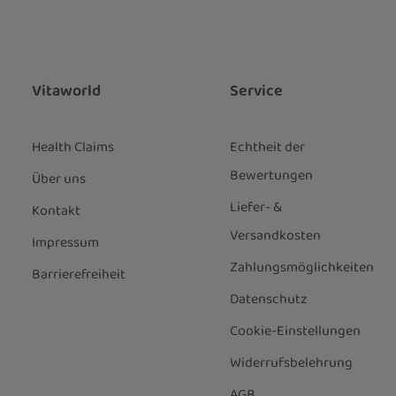
z
 Stern (*) markierten Felder sind
ie
Datenschutzbestimmungen
zur
genommen und die
AGB
gelesen und
nen einverstanden.
*
Vitaworld
Service
Health Claims
Echtheit der
Bewertungen
Über uns
Liefer- &
Kontakt
Versandkosten
Impressum
Zahlungsmöglichkeiten
Barrierefreiheit
Datenschutz
Cookie-Einstellungen
Widerrufsbelehrung
AGB