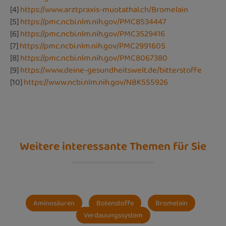
[4]
https://www.arztpraxis-muotathal.ch/Bromelain
[5]
https://pmc.ncbi.nlm.nih.gov/PMC8534447
[6]
https://pmc.ncbi.nlm.nih.gov/PMC3529416
[7]
https://pmc.ncbi.nlm.nih.gov/PMC2991605
[8]
https://pmc.ncbi.nlm.nih.gov/PMC8067380
[9]
https://www.deine-gesundheitswelt.de/bitterstoffe
[10]
https://www.ncbi.nlm.nih.gov/NBK555926
Weitere interessante Themen für Sie
Aminosäuren
Botenstoffe
Bromelain
Verdauungssystem