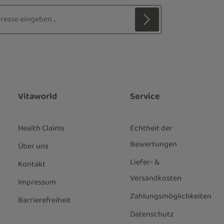
sse*
z
 Stern (*) markierten Felder sind
ie
Datenschutzbestimmungen
zur
genommen und die
AGB
gelesen und
nen einverstanden.
*
Vitaworld
Service
Health Claims
Echtheit der
Bewertungen
Über uns
Liefer- &
Kontakt
Versandkosten
Impressum
Zahlungsmöglichkeiten
Barrierefreiheit
Datenschutz