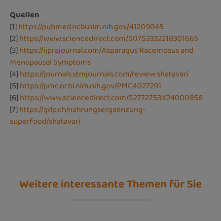
Quellen
[1]
https://pubmed.ncbi.nlm.nih.gov/41209045
[2]
https://www.sciencedirect.com/S0753332218301665
[3]
https://ijprajournal.com/Asparagus Racemosus and
Menopausal Symptoms
[4]
https://journals.stmjournals.com/review shatavari
[5]
https://pmc.ncbi.nlm.nih.gov/PMC4027291
[6]
https://www.sciencedirect.com/S2772753X24000856
[7]
https://gdp.ch/nahrungsergaenzung-
superfood/shatavari
Weitere interessante Themen für Sie