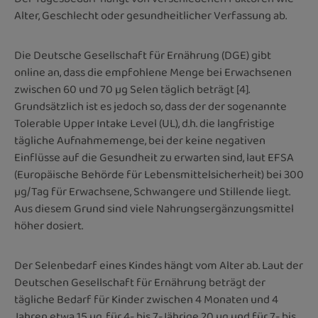
Alter, Geschlecht oder gesundheitlicher Verfassung ab.
Die Deutsche Gesellschaft für Ernährung (DGE) gibt
online an, dass die empfohlene Menge bei Erwachsenen
zwischen 60 und 70 µg Selen täglich beträgt
[4].
Grundsätzlich ist es jedoch so, dass der der sogenannte
Tolerable Upper Intake Level (UL), d.h. die langfristige
tägliche Aufnahmemenge, bei der keine negativen
Einflüsse auf die Gesundheit zu erwarten sind, laut EFSA
(
Europäische Behörde für Lebensmittelsicherheit
) bei 300
µg/Tag für Erwachsene, Schwangere und Stillende liegt.
Aus diesem Grund sind viele Nahrungsergänzungsmittel
höher dosiert.
Der Selenbedarf eines Kindes hängt vom Alter ab. Laut der
Deutschen Gesellschaft für Ernährung beträgt der
tägliche Bedarf für Kinder zwischen 4 Monaten und 4
Jahren etwa 15 µg, für 4- bis 7-Jährige 20 µg und für 7- bis