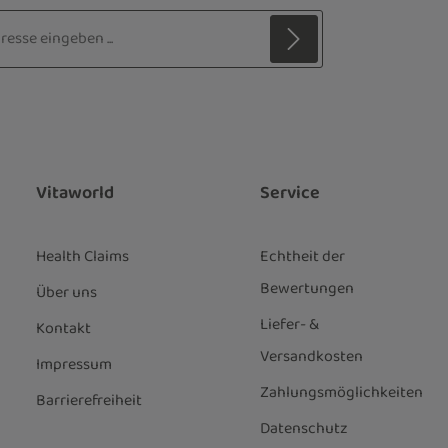
sse*
z
 Stern (*) markierten Felder sind
ie
Datenschutzbestimmungen
zur
genommen und die
AGB
gelesen und
nen einverstanden.
*
Vitaworld
Service
Health Claims
Echtheit der
Bewertungen
Über uns
Liefer- &
Kontakt
Versandkosten
Impressum
Zahlungsmöglichkeiten
Barrierefreiheit
Datenschutz