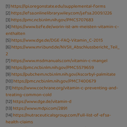
[1]
https://lpi.oregonstate.edu/supplemental-forms
[2]
https://efsa.onlinelibrary.wiley.com/j.efsa.2009.1226
[3]
https://pmc.ncbi.nlm.nih.gov/PMC5707683
[4]
https://www.bzfe.de/worin-ist-am-meisten-vitamin-c-
enthalten
[5]
https://www.dge.de/DGE-FAQ-Vitamin_C-2015
[6]
https://www.mri.bund.de/NVSII_Abschlussbericht_Teil_
2
[7]
https://www.msdmanuals.com/vitamin-c-mangel
[8]
https://pmc.ncbi.nlm.nih.gov/PMC5579659
[9]
https://pubchem.ncbi.nlm.nih.gov/Ascorbyl-palmitate
[10]
https://pmc.ncbi.nlm.nih.gov/PMC7400679
[11]
https://www.cochrane.org/vitamin-c-preventing-and-
treating-common-cold
[12]
https://www.dge.de/vitamin-d
[13]
https://www.mdpi.com/2891
[14]
https://nutraceuticalsgroup.com/full-list-of-efsa-
health-claims