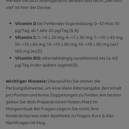
Merken Sie sich: Altersgerecht denken und nicht „viel hilft
viel“ ist hier die Devise.
Vitamin D
bei fehlender Eigenbildung: 0–12 Mon. 10
µg/Tag; ab 1 Jahr 20 µg/Tag [5, 6].
Vitamin C
:
1–<4 J. 20 mg; 4–<7 J. 30 mg; 7–<10 J. 45 mg;
10–<13 J. 65 mg; 13–<15 J. 85 mg; 15–<19 J. 90 mg (w) /
105 mg (m) [1].
Vitamin B12
:
altersabhängig zunehmend, bis ca. 4,0
µg/Tag in der späten Jugend [3].
Wichtiger Hinweis:
Überprüfen Sie immer die
Packungshinweise, um eine klare Altersangabe, den Inhalt
pro Portion und keine Doppelungen zu finden. Am besten
geben Sie dem Präparat einen festen Platz im
Morgenritual. Bei Fragen zögern Sie nicht, Ihre
Kinderarztpraxis oder Apotheke zu fragen. Kurz & klar:
Nachfragen ist klug.