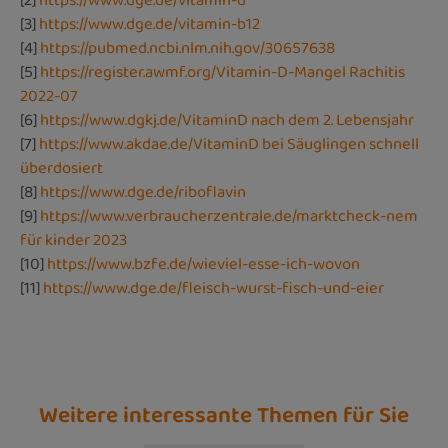
[2]
https://www.dge.de/vitamin-d
[3]
https://www.dge.de/vitamin-b12
[4]
https://pubmed.ncbi.nlm.nih.gov/30657638
[5]
https://register.awmf.org/Vitamin-D-Mangel Rachitis
2022-07
[6]
https://www.dgkj.de/VitaminD nach dem 2. Lebensjahr
[7]
https://www.akdae.de/VitaminD bei Säuglingen schnell
überdosiert
[8]
https://www.dge.de/riboflavin
[9]
https://www.verbraucherzentrale.de/marktcheck-nem
für kinder 2023
[10]
https://www.bzfe.de/wieviel-esse-ich-wovon
[11]
https://www.dge.de/fleisch-wurst-fisch-und-eier
Weitere interessante Themen für Sie