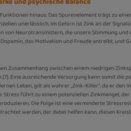
ärke und psychische Balance
 Funktionen hinaus. Das Spurenelement trägt zu einer
len unerlässlich. Im Gehirn ist Zink an der Signalü
ion von Neurotransmittern, die unsere Stimmung und 
, Dopamin, das Motivation und Freude antreibt, und
en Zusammenhang zwischen einem niedrigen Zinkspie
[7]. Eine ausreichende Versorgung kann somit die ps
ernen Leben, gilt als wahrer „Zink-Killer“, da er de
n: Stress führt zu einem potenziellen Zinkmangel, de
roduzieren. Die Folge ist eine verminderte Stressres
rachtet werden, der dabei helfen kann, diesen Kreis