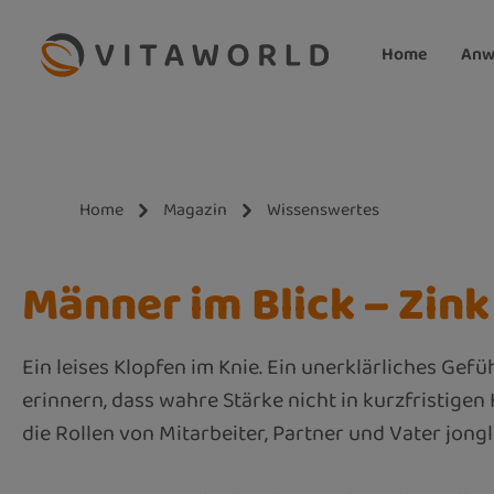
m Hauptinhalt springen
Zur Suche springen
Zur Hauptnavigation springen
Home
Anw
Home
Magazin
Wissenswertes
Männer im Blick – Zink
Ein leises Klopfen im Knie. Ein unerklärliches Gef
erinnern, dass wahre Stärke nicht in kurzfristige
die Rollen von Mitarbeiter, Partner und Vater jongli