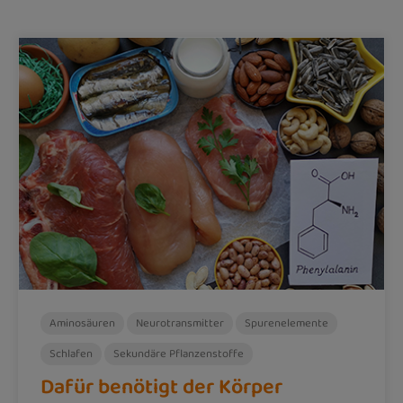
Aminosäuren
Neurotransmitter
Spurenelemente
Schlafen
Sekundäre Pflanzenstoffe
Dafür benötigt der Körper