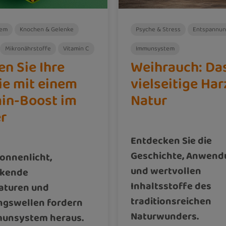
tem
Knochen & Gelenke
Psyche & Stress
Entspannu
Mikronährstoffe
Vitamin C
Immunsystem
en Sie Ihre
Weihrauch: Da
ie mit einem
vielseitige Har
in-Boost im
Natur
r
Entdecken Sie die
Geschichte, Anwen
onnenlicht,
und wertvollen
kende
Inhaltsstoffe des
aturen und
traditionsreichen
ngswellen fordern
Naturwunders.
munsystem heraus.