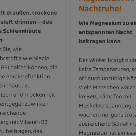
Nachtruhe!
uft draußen, trockene
sluft drinnen – das
Wie Magnesium zu ei
e Schleimhäute
entspannten Nacht
n
beitragen kann
 Sie, wie
hrstoffe wie Niacin
Der Winter bringt nich
 B3) helfen können, die
kalte Temperaturen, 
he Barrierefunktion
oft auch unruhige Näc
leimhäute zu
Viele Menschen wälze
ützen und Trockenheit
im Bett, kämpfen mit
v entgegenzuwirken.
Muskelverspannunge
sreichende
wachen morgens trot
ung mit Vitamin B3
ausreichend Schlaf mü
u beitragen, das
Magnesium ist ein ess