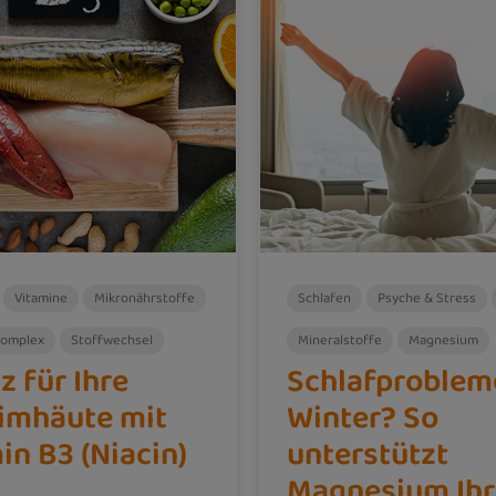
Vitamine
Mikronährstoffe
Schlafen
Psyche & Stress
Komplex
Stoffwechsel
Mineralstoffe
Magnesium
z für Ihre
Schlafproblem
imhäute mit
Winter? So
in B3 (Niacin)
unterstützt
Magnesium Ihr