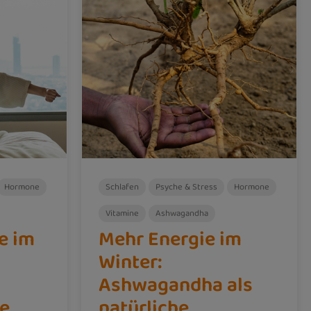
Hormone
Schlafen
Psyche & Stress
Hormone
Vitamine
Ashwagandha
e im
Mehr Energie im
Winter:
Ashwagandha als
e
natürliche