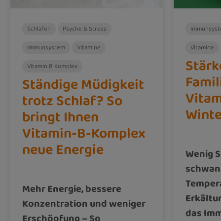
Schlafen
Psyche & Stress
Immunsys
Immunsystem
Vitamine
Vitamine
Stärk
Vitamin B Komplex
Famil
Ständige Müdigkeit
Vitam
trotz Schlaf? So
Winte
bringt Ihnen
Vitamin-B-Komplex
neue Energie
Wenig S
schwan
Temper
Mehr Energie, bessere
Erkältu
Konzentration und weniger
das Im
Erschöpfung – So