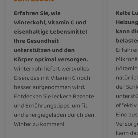
Kalte L
Erfahren Sie, wie
Heizung
Winterkohl, Vitamin C und
kann di
eisenhaltige Lebensmittel
belaste
Ihre Gesundheit
Erfahren
unterstützen und den
Mikronä
Körper optimal versorgen.
(Vitamin
Winterkohl liefert wertvolles
natürlic
Eisen, das mit Vitamin C noch
der Sch
besser aufgenommen wird.
unterst
Entdecken Sie leckere Rezepte
effekti
und Ernährungstipps, um fit
Eine au
und energiegeladen durch den
Versorg
Winter zu kommen!
kann daz