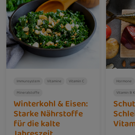
Immunsystem
Vitamine
Vitamin C
Hormone
Mineralstoffe
Vitamin B 
Winterkohl & Eisen:
Schut
Starke Nährstoffe
Schle
für die kalte
Vitam
Jahreszeit