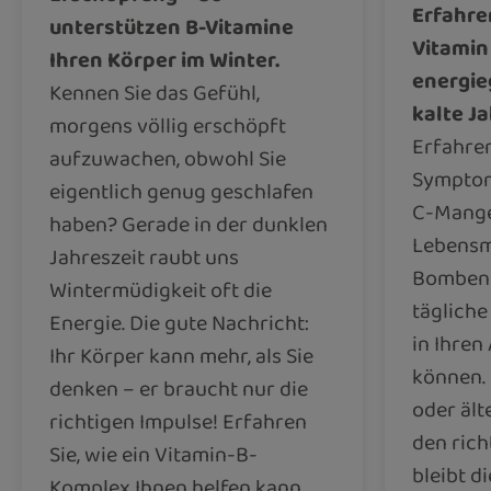
Erfahren
unterstützen B-Vitamine
Vitamin
Ihren Körper im Winter.
energie
Kennen Sie das Gefühl,
kalte J
morgens völlig erschöpft
Erfahren
aufzuwachen, obwohl Sie
Symptom
eigentlich genug geschlafen
C-Mange
haben? Gerade in der dunklen
Lebensmi
Jahreszeit raubt uns
Bomben s
Wintermüdigkeit oft die
tägliche
Energie. Die gute Nachricht:
in Ihren
Ihr Körper kann mehr, als Sie
können. 
denken – er braucht nur die
oder ält
richtigen Impulse! Erfahren
den rich
Sie, wie ein Vitamin-B-
bleibt d
Komplex Ihnen helfen kann,