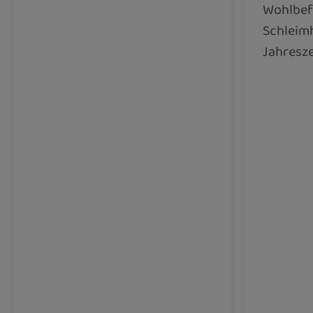
Wohlbef
Schleimh
Jahresze