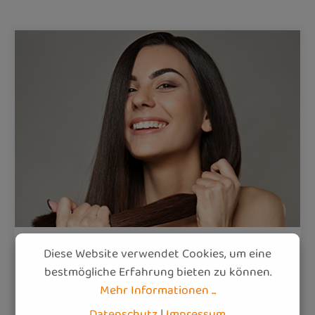
Diese Website verwendet Cookies, um eine
Haut, Haare, Nägel
Hormone
Mikronährstoffe
bestmögliche Erfahrung bieten zu können.
Immunsystem
Mehr Informationen ...
Zinkmangel: Wichtige Fakten für
Datenschutz
|
Impressum