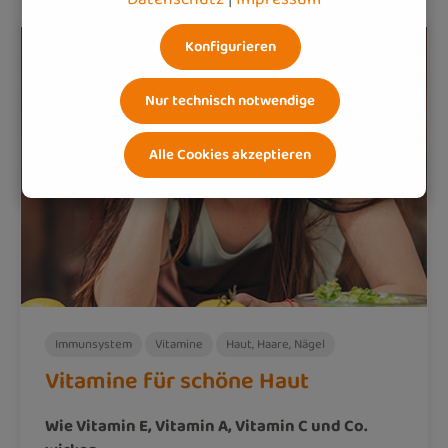
Konfigurieren
Nur technisch notwendige
Alle Cookies akzeptieren
Immunsystem
Vitamine
Haut, Haare, Nägel
Vitamine für schöne Haut
Wie Vitamin E, Vitamin A, Vitamin C und Co.