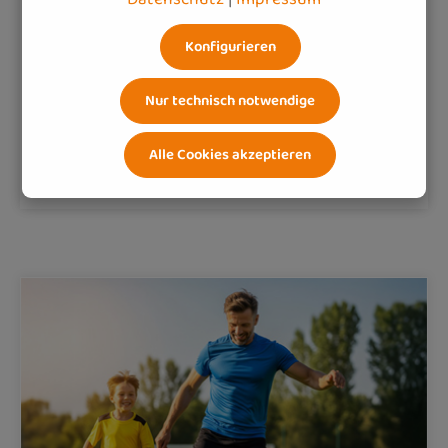
frischer Luft die Abwehr Ihres Kindes sanft stärken.
Plus: Wann kindgerechte Multinährstoffe sinnvoll
Konfigurieren
sind und wie Sie sich entspannt in Ihren Alltag
fügen.
Nur technisch notwendige
Alle Cookies akzeptieren
Weiterlesen