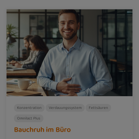
Konzentration
Verdauungssystem
Fettsäuren
Omnilact Plus
Bauchruh im Büro