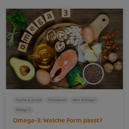
Psyche & Stress
Fettsäuren
Herz-Kreislauf
Omega-3
Omega-3: Welche Form passt?