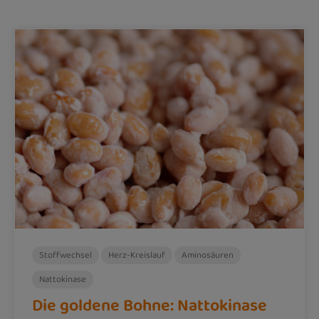
Stoffwechsel
Herz-Kreislauf
Aminosäuren
Nattokinase
Die goldene Bohne: Nattokinase