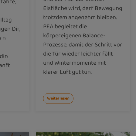
rfahre,
Eisfläche wird, darf Bewegung
trotzdem angenehm bleiben.
lltag
PEA begleitet die
igen Dir,
körpereigenen Balance-
ern
Prozesse, damit der Schritt vor
die Tür wieder leichter fällt
din
und Wintermomente mit
anft
klarer Luft gut tun.
Weiterlesen