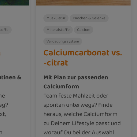
Muskulatur
Knochen & Gelenke
toffe
Mineralstoffe
Calcium
Verdauungssystem
g
Calciumcarbonat vs.
-citrat
utinen &
Mit Plan zur passenden
Calciumform
ne
Team feste Mahlzeit oder
ag?
spontan unterwegs? Finde
xt,
heraus, welche Calciumform
zu Deinem Lifestyle passt und
m
worauf Du bei der Auswahl