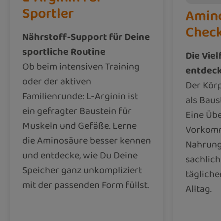
Sportler
Amin
Chec
Nährstoff-Support für Deine
sportliche Routine
Die Viel
Ob beim intensiven Training
entdec
oder der aktiven
Der Kör
Familienrunde: L-Arginin ist
als Baus
ein gefragter Baustein für
Eine Übe
Muskeln und Gefäße. Lerne
Vorkomm
die Aminosäure besser kennen
Nahrungs
und entdecke, wie Du Deine
sachlich
Speicher ganz unkompliziert
tägliche
mit der passenden Form füllst.
Alltag.