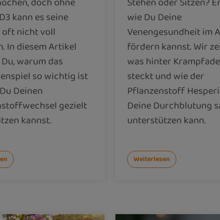
nochen, doch ohne
Stehen oder Sitzen? E
D3 kann es seine
wie Du Deine
oft nicht voll
Venengesundheit im A
n. In diesem Artikel
fördern kannst. Wir ze
t Du, warum das
was hinter Krampfad
spiel so wichtig ist
steckt und wie der
 Du Deinen
Pflanzenstoff Hesperi
stoffwechsel gezielt
Deine Durchblutung s
tzen kannst.
unterstützen kann.
sen
Weiterlesen