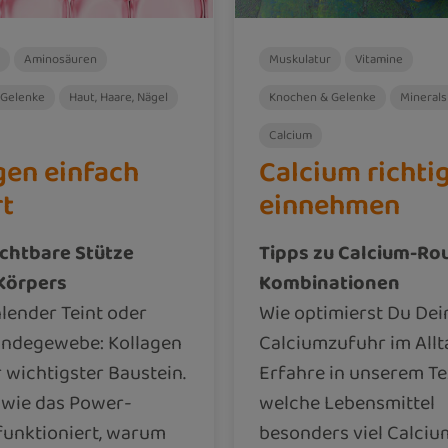
Aminosäuren
Muskulatur
Vitamine
 Gelenke
Haut, Haare, Nägel
Knochen & Gelenke
Minerals
Calcium
gen einfach
Calcium richti
rt
einnehmen
ichtbare Stütze
Tipps zu Calcium-Ro
Körpers
Kombinationen
lender Teint oder
Wie optimierst Du Dei
Bindegewebe: Kollagen
Calciumzufuhr im Allt
r wichtigster Baustein.
Erfahre in unserem Te
 wie das Power-
welche Lebensmittel
funktioniert, warum
besonders viel Calciu