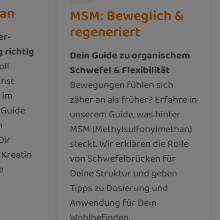
lan
MSM: Beweglich &
regeneriert
er-
 richtig
Dein Guide zu organischem
oll
Schwefel & Flexibilität
chst
Bewegungen fühlen sich
 im
zäher an als früher? Erfahre in
 Guide
unserem Guide, was hinter
n
MSM (Methylsulfonylmethan)
Dir
steckt. Wir erklären die Rolle
e Kreatin
von Schwefelbrücken für
e
Deine Struktur und geben
Tipps zu Dosierung und
Anwendung für Dein
Wohlbefinden.