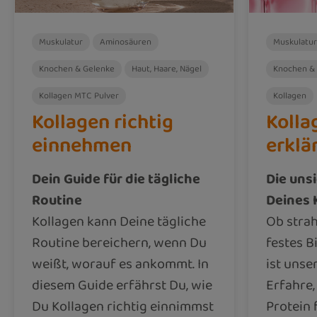
Muskulatur
Aminosäuren
Muskulatur
Knochen & Gelenke
Haut, Haare, Nägel
Knochen &
Kollagen MTC Pulver
Kollagen
Kollagen richtig
Kolla
einnehmen
erklä
Dein Guide für die tägliche
Die uns
Routine
Deines 
Kollagen kann Deine tägliche
Ob strah
Routine bereichern, wenn Du
festes 
weißt, worauf es ankommt. In
ist unse
diesem Guide erfährst Du, wie
Erfahre,
Du Kollagen richtig einnimmst
Protein 