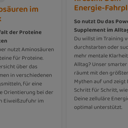
Energie-Fahrp
osäuren im
k
So nutzt Du das Pow
Supplement im Alltag
falt der Proteine
Du willst im Training v
ken
durchstarten oder su
per nutzt Aminosäuren
mehr mentale Klarheit
teine für Proteine.
Alltag? Unser smarter
rsicht über das
räumt mit den größte
en in verschiedenen
Mythen auf und zeigt 
mitteln, für eine
Schritt für Schritt, wi
e Orientierung bei der
Deine zelluläre Energi
n Eiweißzufuhr im
optimal unterstützt.