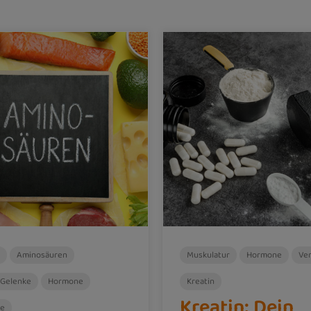
Aminosäuren
Muskulatur
Hormone
Ve
 Gelenke
Hormone
Kreatin
Kreatin: Dein
fe