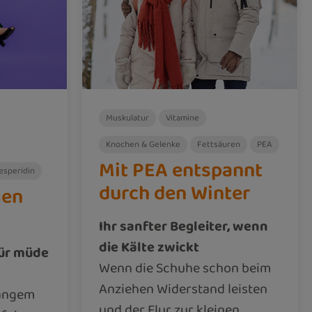
Muskulatur
Vitamine
Knochen & Gelenke
Fettsäuren
PEA
Mit PEA entspannt
esperidin
durch den Winter
gen
Ihr sanfter Begleiter, wenn
die Kälte zwickt
für müde
Wenn die Schuhe schon beim
Anziehen Widerstand leisten
langem
und der Flur zur kleinen