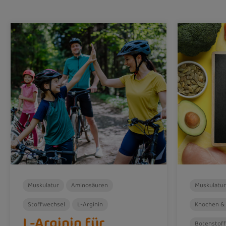
Muskulatur
Aminosäuren
Muskulatur
Stoffwechsel
L-Arginin
Knochen &
L-Arginin für
Botenstof