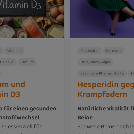
Vitamine
Muskulatur
Hormone
 Gelenke
Calcium
Haut, Haare, Nägel
Sekundäre Pflanzenstoffe
H
um und
Hesperidin ge
in D3
Krampfadern
o für einen gesunden
Natürliche Vitalität 
nstoffwechsel
Beine
ist essenziell für
Schwere Beine nach 