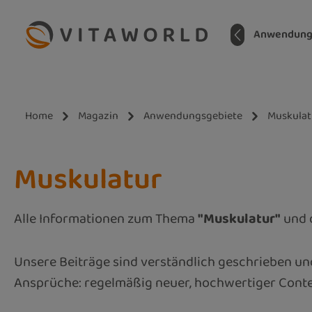
m Hauptinhalt springen
Zur Suche springen
Zur Hauptnavigation springen
Home
Anwendung
Home
Magazin
Anwendungsgebiete
Muskulat
Muskulatur
Alle Informationen zum Thema
"Muskulatur"
und d
Unsere Beiträge sind verständlich geschrieben und
Ansprüche: regelmäßig neuer, hochwertiger Conte