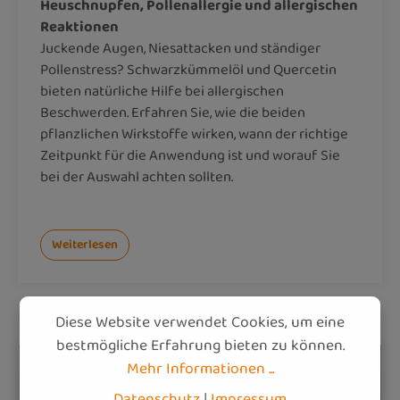
Heuschnupfen, Pollenallergie und allergischen
Reaktionen
Juckende Augen, Niesattacken und ständiger
Pollenstress? Schwarzkümmelöl und Quercetin
bieten natürliche Hilfe bei allergischen
Beschwerden. Erfahren Sie, wie die beiden
pflanzlichen Wirkstoffe wirken, wann der richtige
Zeitpunkt für die Anwendung ist und worauf Sie
bei der Auswahl achten sollten.
Weiterlesen
Diese Website verwendet Cookies, um eine
bestmögliche Erfahrung bieten zu können.
Mehr Informationen ...
Datenschutz
|
Impressum