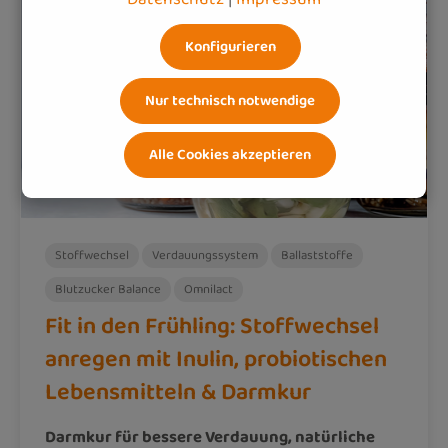
Konfigurieren
Nur technisch notwendige
Alle Cookies akzeptieren
Stoffwechsel
Verdauungssystem
Ballaststoffe
Blutzucker Balance
Omnilact
Fit in den Frühling: Stoffwechsel
anregen mit Inulin, probiotischen
Lebensmitteln & Darmkur
Darmkur für bessere Verdauung, natürliche