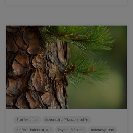
Stoffwechsel
Sekundäre Pflanzenstoffe
Kiefernrindenextrakt
Psyche & Stress
Immunsystem