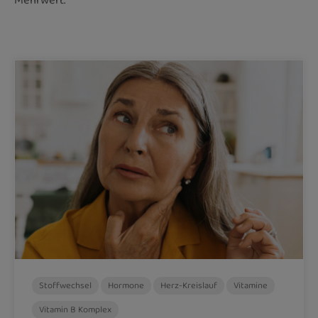
Mehrwert.
Stoffwechsel
Hormone
Herz-Kreislauf
Vitamine
Vitamin B Komplex