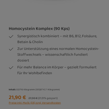
Homocystein Komplex (90 Kps)
Synergistisch kombiniert – mit B6, B12, Folsäure,
Betain & Cholin
Zur Unterstützung eines normalen Homocystein-
Stoffwechsels – wissenschaftlich fundiert
dosiert
Für mehr Balance im Körper – gezielt formuliert
für Ihr Wohlbefinden
Inhalt:
0.0716 Kilogramm
(305,87 € / 1 Kilogramm)
21,90 €
Regulärer Preis:
27,90 €
(21.51% gespart)
Preise inkl. MwSt. (DE) zzgl. Versandkosten