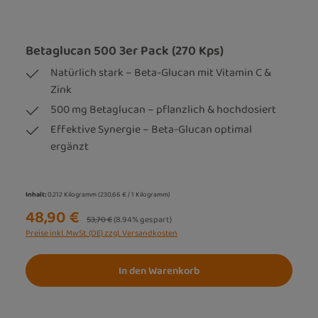
Betaglucan 500 3er Pack (270 Kps)
Natürlich stark – Beta-Glucan mit Vitamin C &
Zink
500 mg Betaglucan – pflanzlich & hochdosiert
Effektive Synergie – Beta-Glucan optimal
ergänzt
Inhalt:
0.212 Kilogramm
(230,66 € / 1 Kilogramm)
48,90 €
Regulärer Preis:
53,70 €
(8.94% gespart)
Preise inkl. MwSt. (DE) zzgl. Versandkosten
In den Warenkorb