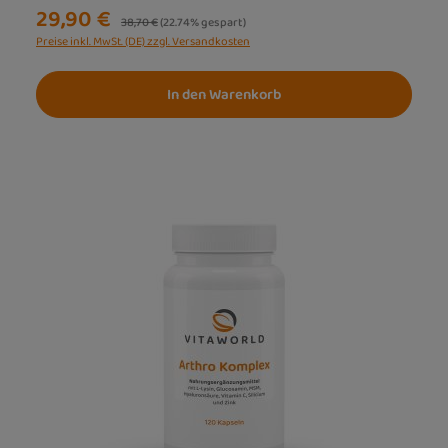
29,90 €
Regulärer Preis:
38,70 €
(22.74% gespart)
Preise inkl. MwSt. (DE) zzgl. Versandkosten
In den Warenkorb