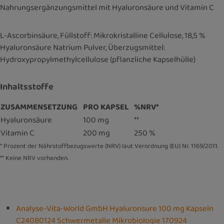
Nahrungsergänzungsmittel mit Hyaluronsäure und Vitamin C
L-Ascorbinsäure, Füllstoff: Mikrokristalline Cellulose, 18,5 %
Hyaluronsäure Natrium Pulver, Überzugsmittel:
Hydroxypropylmethylcellulose (pflanzliche Kapselhülle)
Inhaltsstoffe
ZUSAMMENSETZUNG
PRO KAPSEL
%NRV*
Hyaluronsäure
100 mg
**
Vitamin C
200 mg
250 %
* Prozent der Nährstoffbezugswerte (NRV) laut Verordnung (EU) Nr. 1169/2011.
** Keine NRV vorhanden.
Analyse-Vita-World GmbH Hyaluronsure 100 mg Kapseln
C24080124 Schwermetalle Mikrobiologie 170924