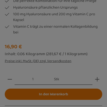
Die perfekte Kombination für Ihre tägliche Pflege
Hyaluronsäure pflanzlichen Ursprungs
100 mg Hyaluronsäure und 200 mg Vitamin C pro
Kapsel
Vitamin C trägt zu einer normalen Kollagenbildung
bei
Regulärer Preis:
16,90 €
Inhalt:
0.06 Kilogramm
(281,67 € / 1 Kilogramm)
Preise inkl. MwSt. (DE) zzgl. Versandkosten
Produkt Anzahl: Gib den gewünschten Wert ein oder be
Stk
In den Warenkorb