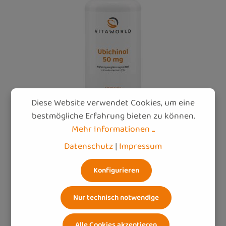
Diese Website verwendet Cookies, um eine
bestmögliche Erfahrung bieten zu können.
Mehr Informationen ...
Datenschutz
|
Impressum
Ubichinol 50 mg (120 Kps)
Konfigurieren
KANEKA UBIQUINOL® - die bioaktive Form von
Q10, besonders gut verfügbar
Nur technisch notwendige
Beteiligt an der zellulären Energiegewinnung
Ideal bei nachlassender Q10-Produktion im Alter
Alle Cookies akzeptieren