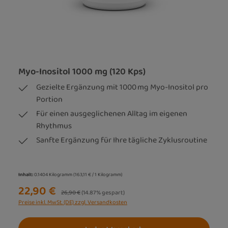
Myo-Inositol 1000 mg (120 Kps)
Gezielte Ergänzung mit 1000 mg Myo-Inositol pro
Portion
Für einen ausgeglichenen Alltag im eigenen
Rhythmus
Sanfte Ergänzung für Ihre tägliche Zyklusroutine
Inhalt:
0.1404 Kilogramm
(163,11 € / 1 Kilogramm)
22,90 €
Regulärer Preis:
26,90 €
(14.87% gespart)
Preise inkl. MwSt. (DE) zzgl. Versandkosten