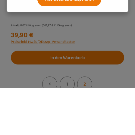
Ideal bei nachlassender Q10-Produktion im Alter
Inhalt:
0.071 Kilogramm
(561,97 € / 1 Kilogramm)
39,90 €
Preise inkl. MwSt. (DE) zzgl. Versandkosten
In den Warenkorb
1
2
Seite
Seite