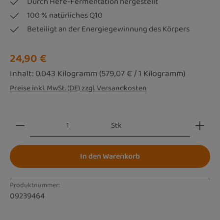
Durch Hefe-Fermentation hergestellt
100 % natürliches Q10
Beteiligt an der Energiegewinnung des Körpers
Regulärer Preis:
24,90 €
Inhalt:
0.043 Kilogramm
(579,07 € / 1 Kilogramm)
Preise inkl. MwSt. (DE) zzgl. Versandkosten
Produkt Anzahl: Gib den gewünschten Wert ein oder be
Stk
In den Warenkorb
Produktnummer:
09239464