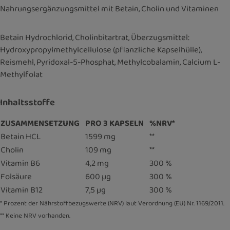
Nahrungsergänzungsmittel mit Betain, Cholin und Vitaminen
Betain Hydrochlorid, Cholinbitartrat, Überzugsmittel:
Hydroxypropylmethylcellulose (pflanzliche Kapselhülle),
Reismehl, Pyridoxal-5-Phosphat, Methylcobalamin, Calcium L-
Methylfolat
Inhaltsstoffe
ZUSAMMENSETZUNG
PRO 3 KAPSELN
%NRV*
Betain HCL
1599 mg
**
Cholin
109 mg
**
Vitamin B6
4,2 mg
300 %
Folsäure
600 µg
300 %
Vitamin B12
7,5 µg
300 %
* Prozent der Nährstoffbezugswerte (NRV) laut Verordnung (EU) Nr. 1169/2011.
** Keine NRV vorhanden.