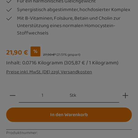
Für ein harmonisches Gleichgewicht
Synergistisch abgestimmter, hochdosierter Komplex
Mit B-Vitaminen, Folsäure, Betain und Cholin zur
Unterstützung eines normalen Homocystein-
Stoffwechsels
Verkaufspreis:
21,90 €
%
27,90 €*
(21.51% gespart)
Inhalt:
0.0716 Kilogramm
(305,87 € / 1 Kilogramm)
Preise inkl. MwSt. (DE) zzgl. Versandkosten
Produkt Anzahl: Gib den gewünschten Wert ein oder be
Stk
In den Warenkorb
Produktnummer: