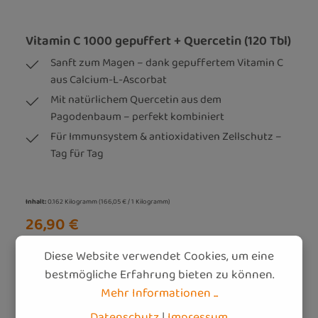
Vitamin C 1000 gepuffert + Quercetin (120 Tbl)
Sanft zum Magen – dank gepuffertem Vitamin C
aus Calcium-L-Ascorbat
Mit natürlichem Quercetin aus dem
Pagodenbaum – perfekt kombiniert
Für Immunsystem & antioxidativen Zellschutz –
Tag für Tag
Inhalt:
0.162 Kilogramm
(166,05 € / 1 Kilogramm)
26,90 €
Preise inkl. MwSt. (DE) zzgl. Versandkosten
Diese Website verwendet Cookies, um eine
bestmögliche Erfahrung bieten zu können.
In den Warenkorb
Mehr Informationen ...
Datenschutz
|
Impressum