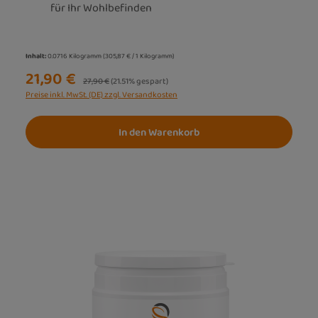
für Ihr Wohlbefinden
Inhalt:
0.0716 Kilogramm
(305,87 € / 1 Kilogramm)
21,90 €
Regulärer Preis:
27,90 €
(21.51% gespart)
Preise inkl. MwSt. (DE) zzgl. Versandkosten
In den Warenkorb