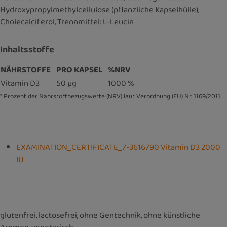
Hydroxypropylmethylcellulose (pflanzliche Kapselhülle),
Cholecalciferol, Trennmittel: L-Leucin
Inhaltsstoffe
NÄHRSTOFFE
PRO KAPSEL
%NRV
Vitamin D3
50 µg
1000 %
* Prozent der Nährstoffbezugswerte (NRV) laut Verordnung (EU) Nr. 1169/2011.
EXAMINATION_CERTIFICATE_7-3616790 Vitamin D3 2000
IU
glutenfrei, lactosefrei, ohne Gentechnik, ohne künstliche