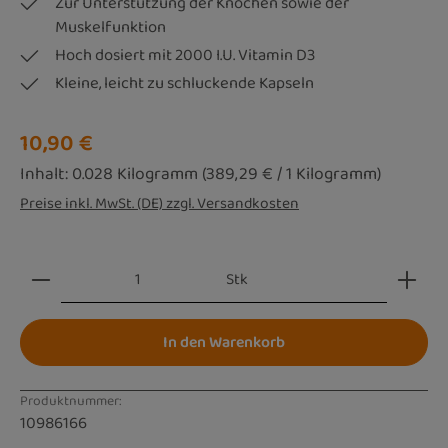
Zur Unterstützung der Knochen sowie der
Muskelfunktion
Hoch dosiert mit 2000 I.U. Vitamin D3
Kleine, leicht zu schluckende Kapseln
Regulärer Preis:
10,90 €
Inhalt:
0.028 Kilogramm
(389,29 € / 1 Kilogramm)
Preise inkl. MwSt. (DE) zzgl. Versandkosten
Produkt Anzahl: Gib den gewünschten Wert ein oder be
Stk
In den Warenkorb
Produktnummer:
10986166