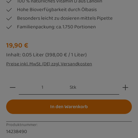
100 % natürliches Vitamin D aus Lanolin
Hohe Bioverfügbarkeit durch Ölbasis
Besonders leicht zu dosieren mittels Pipette
Familienpackung: ca. 1.750 Portionen
Regulärer Preis:
19,90 €
Inhalt:
0.05 Liter
(398,00 € / 1 Liter)
Preise inkl. MwSt. (DE) zzgl. Versandkosten
Produkt Anzahl: Gib den gewünschten Wert ein oder be
Stk
In den Warenkorb
Produktnummer:
14238490