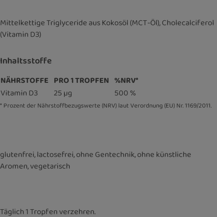
Mittelkettige Triglyceride aus Kokosöl (MCT-Öl), Cholecalciferol
(Vitamin D3)
Inhaltsstoffe
NÄHRSTOFFE
PRO 1 TROPFEN
%NRV*
Vitamin D3
25 µg
500 %
* Prozent der Nährstoffbezugswerte (NRV) laut Verordnung (EU) Nr. 1169/2011.
glutenfrei, lactosefrei, ohne Gentechnik, ohne künstliche
Aromen, vegetarisch
Täglich 1 Tropfen verzehren.