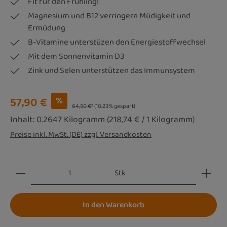
Fit für den Frühling!
Magnesium und B12 verringern Müdigkeit und
Ermüdung
B-Vitamine unterstüzen den Energiestoffwechsel
Mit dem Sonnenvitamin D3
Zink und Selen unterstützen das Immunsystem
Verkaufspreis:
57,90 €
%
64,50 €*
(10.23% gespart)
Inhalt:
0.2647 Kilogramm
(218,74 € / 1 Kilogramm)
Preise inkl. MwSt. (DE) zzgl. Versandkosten
Produkt Anzahl: Gib den gewünschten Wert ein oder be
Stk
In den Warenkorb