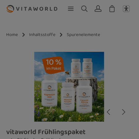
Zum Hauptinhalt springen
Home
Inhaltsstoffe
Spurenelemente
Bildergalerie überspringen
vitaworld Frühlingspaket