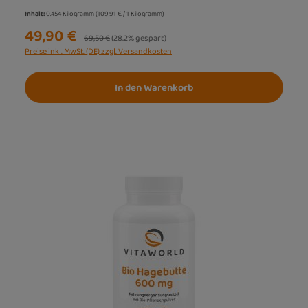
Inhalt:
0.454 Kilogramm
(109,91 € / 1 Kilogramm)
49,90 €
Regulärer Preis:
69,50 €
(28.2% gespart)
Preise inkl. MwSt. (DE) zzgl. Versandkosten
In den Warenkorb