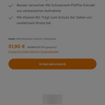
Besser verwertet: Mit Schwarzem Pfeffer Extrakt
zur verbesserten Aufnahme
Mit Vitamin B2: Trägt zum Schutz der Zellen vor
oxidativem Stress bei
Inhalt:
0.364 Kilogramm
(142,58 € / 1 Kilogramm)
51,90 €
Regulärer Preis:
64,50 €
(19.53% gespart)
Preise inkl. MwSt. (DE) zzgl. Versandkosten
In den Warenkorb