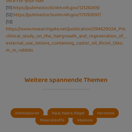
vera-for-your-hair
[11]
https://pubmed.ncbi.nlm.nih.gov/12126069/
[12]
https://pubmed.ncbi.nlm.nih.gov/17092697/
[13]
https://www.researchgate.net/publication/294629024_Pre
clinical_study_on_the_hairgrowth_and_regeneration_of_
external_use_lotions_containing_castor_oil_Ricini_Oleu
m_in_rabbits
Weitere spannende Themen
Aminosäuren
Haut, Haare, Nägel
Hormone
Mineralstoffe
Vitamine