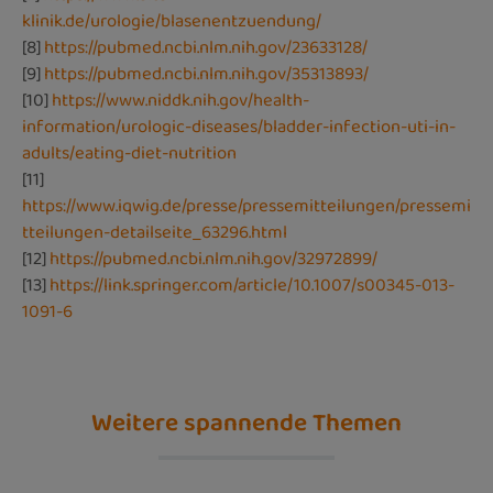
klinik.de/urologie/blasenentzuendung/
[8]
https://pubmed.ncbi.nlm.nih.gov/23633128/
[9]
https://pubmed.ncbi.nlm.nih.gov/35313893/
[10]
https://www.niddk.nih.gov/health-
information/urologic-diseases/bladder-infection-uti-in-
adults/eating-diet-nutrition
[11]
https://www.iqwig.de/presse/pressemitteilungen/pressemi
tteilungen-detailseite_63296.html
[12]
https://pubmed.ncbi.nlm.nih.gov/32972899/
[13]
https://link.springer.com/article/10.1007/s00345-013-
1091-6
Weitere spannende Themen