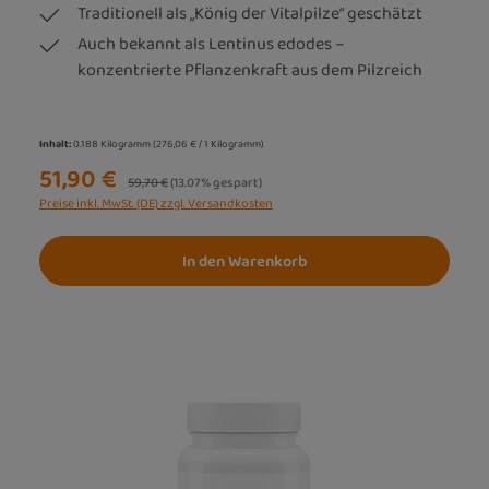
Traditionell als „König der Vitalpilze“ geschätzt
Auch bekannt als Lentinus edodes –
konzentrierte Pflanzenkraft aus dem Pilzreich
Inhalt:
0.188 Kilogramm
(276,06 € / 1 Kilogramm)
51,90 €
Regulärer Preis:
59,70 €
(13.07% gespart)
Preise inkl. MwSt. (DE) zzgl. Versandkosten
In den Warenkorb