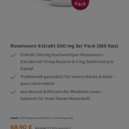
Rosenwurz-Extrakt 500 mg 3er Pack (360 Kps)
Enthält 500 mg hochwertigen Rosenwurz-
Extrakt mit 15 mg Rosavin & 5 mg Salidrosid pro
Kapsel
Traditionell geschätzt für innere Stärke & Ruhe –
ganz ohne Hektik
Aus Wurzel & Rhizom der Rhodiola rosea –
bekannt für ihren feinen Rosenduft
Inhalt:
0.219 Kilogramm
(319,02 € / 1.014 Kilogramm)
68,90 €
Regulärer Preis:
89,70 €
(23.19% gespart)