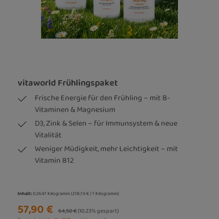
vitaworld Frühlingspaket
Frische Energie für den Frühling – mit B-
Vitaminen & Magnesium
D3, Zink & Selen – für Immunsystem & neue
Vitalität
Weniger Müdigkeit, mehr Leichtigkeit – mit
Vitamin B12
Inhalt:
0.2647 Kilogramm
(218,74 € / 1 Kilogramm)
57,90 €
Regulärer Preis:
64,50 €
(10.23% gespart)