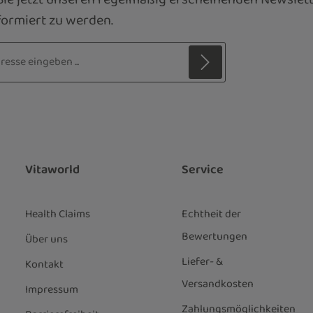
ormiert zu werden.
sse*
z
 Stern (*) markierten Felder sind
ie
Datenschutzbestimmungen
zur
genommen und die
AGB
gelesen und
nen einverstanden.
*
Vitaworld
Service
Health Claims
Echtheit der
Bewertungen
Über uns
Liefer- &
Kontakt
Versandkosten
Impressum
Zahlungsmöglichkeiten