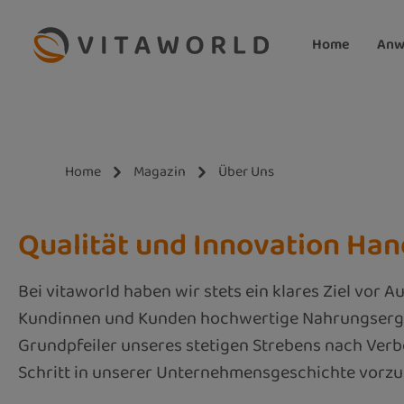
m Hauptinhalt springen
Zur Suche springen
Zur Hauptnavigation springen
Home
Anw
Home
Magazin
Über Uns
Qualität und Innovation Han
Bei vitaworld haben wir stets ein klares Ziel vor 
Kundinnen und Kunden hochwertige Nahrungsergänz
Grundpfeiler unseres stetigen Strebens nach Ver
Schritt in unserer Unternehmensgeschichte vorzus