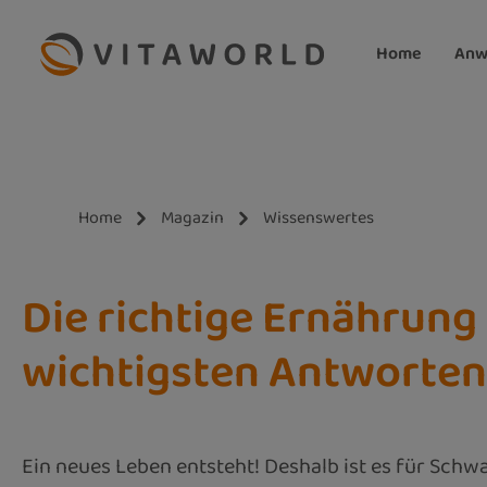
m Hauptinhalt springen
Zur Suche springen
Zur Hauptnavigation springen
Home
Anw
Home
Magazin
Wissenswertes
Die richtige Ernährun
wichtigsten Antworten
Ein neues Leben entsteht! Deshalb ist es für Schw